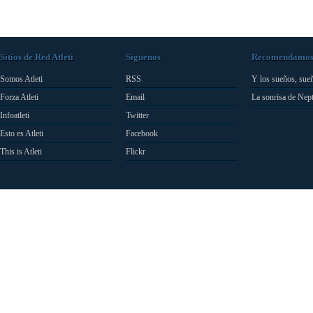
Sitios de Red Atleti
Síguenos
Recomendamo
Somos Atleti
RSS
Y los sueños, sue
Forza Atleti
Email
La sonrisa de Nep
Infoatleti
Twitter
Esto es Atleti
Facebook
This is Atleti
Flickr