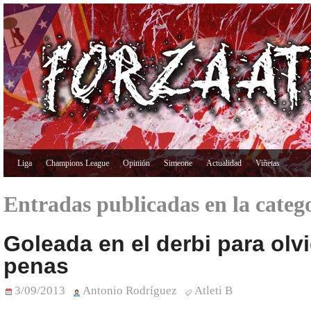
Liga
Champions League
Opinión
Simeone
Actualidad
Viñetas
Entradas publicadas en la catego
Goleada en el derbi para olvi
penas
3/09/2013
Antonio Rodríguez
Atleti B