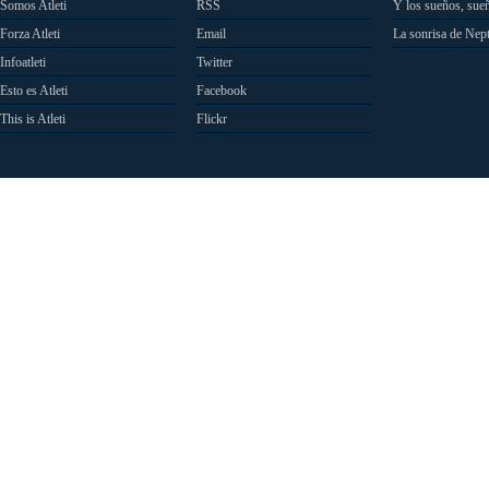
Somos Atleti
RSS
Y los sueños, sue
Forza Atleti
Email
La sonrisa de Nep
Infoatleti
Twitter
Esto es Atleti
Facebook
This is Atleti
Flickr