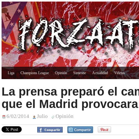
Liga
Champions League
Opinión
Simeone
Actualidad
Viñetas
La prensa preparó el ca
que el Madrid provocara 
6/02/2014
Julio
Opinión