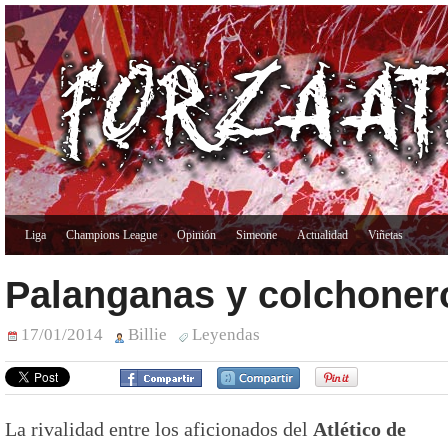
Liga
Champions League
Opinión
Simeone
Actualidad
Viñetas
Palanganas y colchoner
17/01/2014
Billie
Leyendas
La rivalidad entre los aficionados del
Atlético de