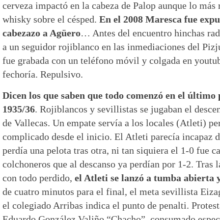
cerveza impactó en la cabeza de Palop aunque lo más r
whisky sobre el césped.
En el 2008 Maresca fue expu
cabezazo a Agüero
… Antes del encuentro hinchas radi
a un seguidor rojiblanco en las inmediaciones del Pizj
fue grabada con un teléfono móvil y colgada en youtub
fechoría. Repulsivo.
Dicen los que saben que todo comenzó en el último
1935/36
. Rojiblancos y sevillistas se jugaban el desc
de Vallecas. Un empate servía a los locales (Atleti) pe
complicado desde el inicio. El Atleti parecía incapaz d
perdía una pelota tras otra, ni tan siquiera el 1-0 fue 
colchoneros que al descanso ya perdían por 1-2. Tras la
con todo perdido,
el Atleti se lanzó a tumba abierta 
de cuatro minutos para el final, el meta sevillista Eiza
el colegiado Arribas indica el punto de penalti. Protes
Eduardo González Valiño “Chacho”, consumado especia