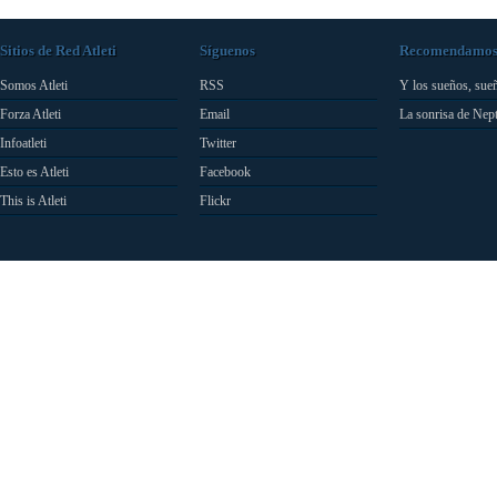
Sitios de Red Atleti
Síguenos
Recomendamo
Somos Atleti
RSS
Y los sueños, sue
Forza Atleti
Email
La sonrisa de Nep
Infoatleti
Twitter
Esto es Atleti
Facebook
This is Atleti
Flickr