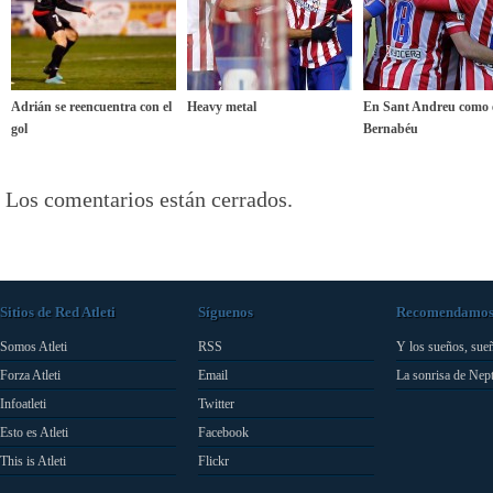
Adrián se reencuentra con el
Heavy metal
En Sant Andreu como e
gol
Bernabéu
Los comentarios están cerrados.
Sitios de Red Atleti
Síguenos
Recomendamo
Somos Atleti
RSS
Y los sueños, sue
Forza Atleti
Email
La sonrisa de Nep
Infoatleti
Twitter
Esto es Atleti
Facebook
This is Atleti
Flickr