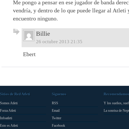
Me pongo a pensar en ese jugador de banda derec
vendría, y dentro de lo que puede llegar al Atleti 
encuentro ninguno.
Billie
26 octubre 2013 21:35
Ebert
Sitios de Red Atleti
Síguenos
Recomendamo
Somos Atleti
RSS
Y los sueños, sue
Forza Atleti
Email
La sonrisa de Nep
Infoatleti
Twitter
Esto es Atleti
Facebook