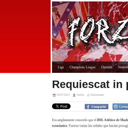
Liga
Champions League
Opinión
Simeo
Requiescat in
10/07/2013
Ozelin
Balonmano
Era ampliamente conocido que el
BM. Atlético de Mad
económico
. Fueron varias las señales que hacían presag