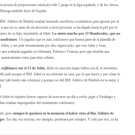
 proeza de proporciones místicas) sólo 1 juega en la liga española, y de los chicos,
ue Ruesga también huye de España.
M. Atlético de Madrid estaban haciendo sacrificios económicos para apostar por el
a que no es santo de mi devoción a nivel personal, se ha dejado hasta la piel por el
uro de su hijo, trayéndolo al Atleti.
Lo siento mucho por JJ Hombrados, que no
condiciones
. Un jugador que es más colchonero que buena parte de la plantilla de
el Atleti, y me jode enormemente por dos supercracks, que son Julen y Joan,
 que acabarán jugando en Alemania, Polonia o Francia, pero que tendrán que
n anímicamente como para tirar cohetes.
a rojiblanca con el 13 de Julen
, ídolo en casa (mi mujer babea con él, lo encuentra
Me jode porque el BM. Atleti es un referente en casa, por lo que hacen y por cómo lo
ner (ahí tenéis mis crónicas) y porque ser del BM. Atlético de Madrid era la mejor y
d.
Atleti ni siquiera fueron capaces de acercarse un día a verlos jugar a Vistalegre y
ían estaban impregnados del sentimiento colchonero.
ndo, pero
siempre le quedará en la memoria el haber visto al Bm. Atlético de
gre
. Ese día, esa victoria, ese ejemplo, perdurará por siempre. Y sólo por eso, ya ha