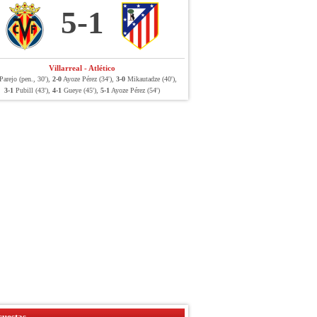
5-1
Villarreal - Atlético
arejo (pen., 30'),
2-0
Ayoze Pérez (34'),
3-0
Mikautadze (40'),
3-1
Pubill (43'),
4-1
Gueye (45'),
5-1
Ayoze Pérez (54')
uestas