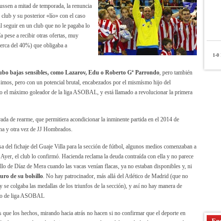
ussen a mitad de temporada, la renuncia
lub y su posterior «lío» con el caso
l seguir en un club que no le pagaba lo
a pese a recibir otras ofertas, muy
cerca del 40%) que obligaba a
1-0
P
hubo bajas sensibles, como Lazarov, Edu o Roberto Gª Parrondo
, pero también
imos, pero con un potencial brutal, encabezados por el mismísmo hijo del
ido el máximo goleador de la liga ASOBAL, y está llamado a revolucionar la primera
rada de rearme, que permitiera acondicionar la inminente partida en el 2014 de
una y otra vez de JJ Hombrados.
sa del fichaje del Guaje Villa para la sección de fútbol, algunos medios comenzaban a
. Ayer, el club lo confirmó. Hacienda reclama la deuda contraída con ella y no parece
llo de Díaz de Mera cuando las vacas venían flacas, ya no estaban disponibles y, ni
uro de su bolsillo
. No hay patrocinador, más allá del Atlético de Madrid (que no
 se colgaba las medallas de los triunfos de la sección), y así no hay manera de
ipo de liga ASOBAL
es que los hechos, mirando hacia atrás no hacen si no confirmar que el deporte en
Enc