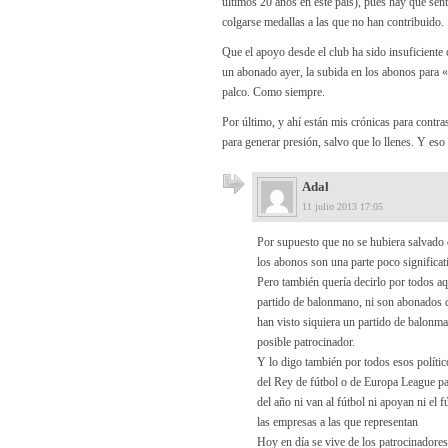
últimos 20 años en este país), pues hay que sen
colgarse medallas a las que no han contribuido.
Que el apoyo desde el club ha sido insuficient
un abonado ayer, la subida en los abonos para «
palco. Como siempre.
Por último, y ahí están mis crónicas para contr
para generar presión, salvo que lo llenes. Y eso
Adal
11 julio 2013 17:05
Por supuesto que no se hubiera salvado c
los abonos son una parte poco significati
Pero también quería decirlo por todos aqu
partido de balonmano, ni son abonados d
han visto siquiera un partido de balonma
posible patrocinador.
Y lo digo también por todos esos políti
del Rey de fútbol o de Europa League par
del año ni van al fútbol ni apoyan ni el
las empresas a las que representan
Hoy en día se vive de los patrocinadores