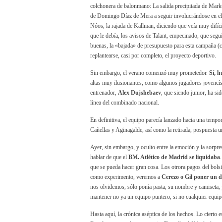
colchonera de balonmano: La salida precipitada de Mark
de Domingo Díaz de Mera a seguir involucrándose en el c
Nóos, la rajada de Kallman, diciendo que veía muy difíci
que le debía, los avisos de Talant, empecinado, que seguí
buenas, la «bajada» de presupuesto para esta campaña (
replantearse, casi por completo, el proyecto deportivo.
Sin embargo, el verano comenzó muy prometedor.
Sí, 
altas muy ilusionantes, como algunos jugadores jovencís
entrenador,
Alex Dujshebaev
, que siendo junior, ha s
línea del combinado nacional.
En definitiva, el equipo parecía lanzado hacia una tempo
Cañellas y Aginagalde, así como la retirada, pospuesta 
Ayer, sin embargo, y oculto entre la emoción y la sorpre
hablar de que el
BM. Atlético de Madrid se liquidaba
que se pueda hacer gran cosa. Los otrora pagos del bolsi
como experimento, veremos a
Cerezo o Gil poner un d
nos olvidemos, sólo ponía pasta, su nombre y camiseta, y
mantener no ya un equipo puntero, si no cualquier equ
Hasta aquí, la crónica aséptica de los hechos. Lo cierto 