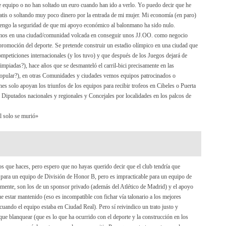
te equipo o no han soltado un euro cuando han ido a verlo. Yo puedo decir que he
ratis o soltando muy poco dinero por la entrada de mi mujer. Mi economía (en paro)
tengo la seguridad de que mi apoyo económico al balonmano ha sido nulo.
ivimos en una ciudad/comunidad volcada en conseguir unos JJ.OO. como negocio
 promoción del deporte. Se pretende construir un estadio olímpico en una ciudad que
ompeticiones internacionales (y los tuvo) y que después de los Juegos dejará de
Olimpiadas?), hace años que se desmanteló el carril-bici precisamente en las
 popular?), en otras Comunidades y ciudades vemos equipos patrocinados o
nes solo apoyan los triunfos de los equipos para recibir trofeos en Cibeles o Puerta
se Diputados nacionales y regionales y Concejales por localidades en los palcos de
él solo se murió»
os que haces, pero espero que no hayas querido decir que el club tendría que
r para un equipo de División de Honor B, pero es impracticable para un equipo de
ente, son los de un sponsor privado (además del Atlético de Madrid) y el apoyo
ue estar mantenido (eso es incompatible con fichar vía talonario a los mejores
ando el equipo estaba en Ciudad Real). Pero sí reivindico un trato justo y
 que blanquear (que es lo que ha ocurrido con el deporte y la construcción en los