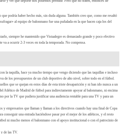
tarse y ver qué deporte nos podemos permitir. Pero que no traten, entonces de
e o que podría haber hecho más, sin duda alguna. También creo que, como me resaltó
sufragar» al equipo de balonmano fue una puñalada en la que hacen caja los del
astarlo, siempre he mantenido que Vistaalegre es demasiado grande y poco efectivo
 te va a ocurrir 2-3 veces en toda la temporada. No compensa.
on la taquilla, hace ya mucho tiempo que vengo diciendo que las taquillas e incluso
va de los presupuestos de un club deportivo de alto nivel, sobre todo en el fútbol.
ellos que se quejan en estos días de esta triste desaparición y ni han ido nunca a un
el Atlético de Madrid de fútbol para indirectamente apoyar al balonmano, ni encima
no por la TV que pudiera justificar una audiencia rentable para una TV y para un
cos y empresarios que llaman y llaman a los directivos cuando hay una final de Copa
a conseguir una entrada haciéndose pasar por el mejor de los atléticos, y el resto
 fútbol ni mucho menos el balonmano con el apoyo institucional o con el patrocinio de
 y de las TV.