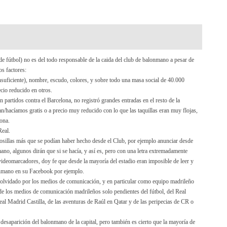
(de fútbol) no es del todo responsable de la caida del club de balonmano a pesar de
s factores:
insuficiente), nombre, escudo, colores, y sobre todo una masa social de 40.000
cio reducido en otros.
en partidos contra el Barcelona, no registró grandes entradas en el resto de la
n/hacíamos gratis o a precio muy reducido con lo que las taquillas eran muy flojas,
ona.
eal.
osillas más que se podían haber hecho desde el Club, por ejemplo anunciar desde
ano, algunos dirán que si se hacía, y así es, pero con una letra extremadamente
videomarcadores, doy fe que desde la mayoría del estadio eran imposible de leer y
onmano en su Facebook por ejemplo.
e olvidado por los medios de comunicación, y en particular como equipo madrileño
e los medios de comunicación madrileños solo pendientes del fútbol, del Real
al Madrid Castilla, de las aventuras de Raúl en Qatar y de las peripecias de CR o
esaparición del balonmano de la capital, pero también es cierto que la mayoría de