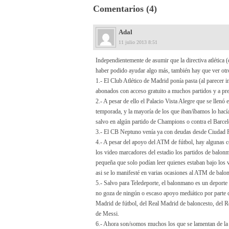
Comentarios (4)
Adal
11 julio 2013 8:51
Independientemente de asumir que la directiva atlética 
haber podido ayudar algo más, también hay que ver otro
1.- El Club Atlético de Madrid ponía pasta (al parecer 
abonados con acceso gratuito a muchos partidos y a pre
2.- A pesar de ello el Palacio Vista Alegre que se llenó 
temporada, y la mayoría de los que iban/íbamos lo hacía
salvo en algún partido de Champions o contra el Barcel
3.- El CB Neptuno venía ya con deudas desde Ciudad R
4.- A pesar del apoyo del ATM de fútbol, hay algunas c
los video marcadores del estadio los partidos de balonm
pequeña que solo podían leer quienes estaban bajo los 
asi se lo manifesté en varias ocasiones al ATM de bal
5.- Salvo para Teledeporte, el balonmano es un deport
no goza de ningún o escaso apoyo mediático por parte d
Madrid de fútbol, del Real Madrid de baloncesto, del Re
de Messi.
6.- Ahora son/somos muchos los que se lamentan de la d