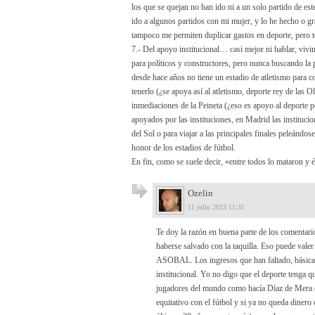
los que se quejan no han ido ni a un solo partido de es
ido a algunos partidos con mi mujer, y lo he hecho o g
tampoco me permiten duplicar gastos en deporte, pero 
7.- Del apoyo institucional… casi mejor ni hablar, v
para políticos y constructores, pero nunca buscando la
desde hace años no tiene un estadio de atletismo para c
tenerlo (¿se apoya así al atletismo, deporte rey de las 
inmediaciones de la Peineta (¿eso es apoyo al deporte
apoyados por las instituciones, en Madrid las institucio
del Sol o para viajar a las principales finales peleándo
honor de los estadios de fútbol.
En fin, como se suele decir, «entre todos lo mataron y 
Ozelin
11 julio 2013 11:31
Te doy la razón en buena parte de los comentari
haberse salvado con la taquilla. Eso puede vale
ASOBAL. Los ingresos que han faltado, básicam
institucional. Yo no digo que el deporte tenga q
jugadores del mundo como hacía Díaz de Mera cu
equitativo con el fútbol y si ya no queda dinero