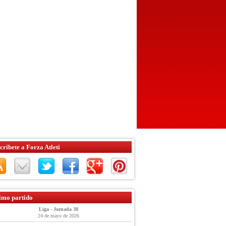
críbete a Forza Atleti
imo partido
Liga - Jornada 38
24 de mayo de 2026