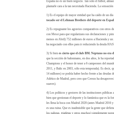
España no es un buen negocio. Tan sólo el fútbol, almac
plantarle cara a la tan necesitada Hacienda. La sensación
1) Es el equipo de mayor entidad que ha caído de un día
tocado ser el Lehman Brothers del deporte en Espa
2) Es repugnante los agravios comparativos con otros 
con Messi para que regularizara sus declaraciones y pim
menos en Abril) 752 millones de euros a Hacienda y un 
ha negociado con ellos para ir reduciendo la deuda HA
3) Si bien
es cierto que el club BM. Neptuno no era d
que la sección de balonmano, en dos años, le ha reportad
Champions y el honor de tener a 6 campeones del mund
2011, y Balic en 2003, sólo esta temporada). Es decir, qu
14 millones) se podría haber hecho frente a las deudas 
Atlético de Madrid, pero creo que Cerezo ha desaprovech
suaves).
4) Los políticos y gestores de las instituciones públic
bien que gestionan el deporte y lo fantástica que es la f
les llena la boca con Madrid 2020 (antes Madrid 2016 y
es una ruina. Que es inadmisible que la gente que defien
los palistas, triatletas y otros muchos) simplemente po