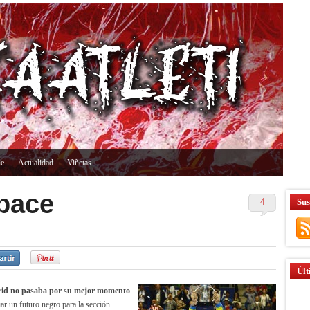
ne
Actualidad
Viñetas
 pace
4
Sus
Últ
rid no pasaba por su mejor momento
iar un futuro negro para la sección