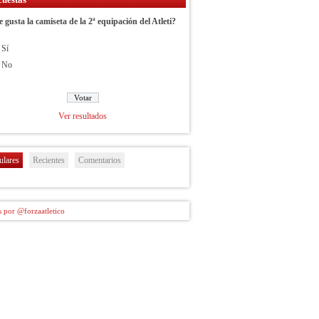
e gusta la camiseta de la 2ª equipación del Atleti?
Sí
No
Ver resultados
ulares
Recientes
Comentarios
 por @forzaatletico