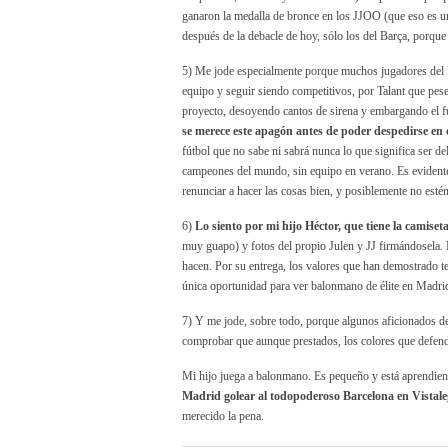
ganaron la medalla de bronce en los JJOO (que eso es una
después de la debacle de hoy, sólo los del Barça, porq
5) Me jode especialmente porque muchos jugadores del B
equipo y seguir siendo competitivos, por Talant que pese 
proyecto, desoyendo cantos de sirena y embargando el fut
se merece este apagón antes de poder despedirse en 
fútbol que no sabe ni sabrá nunca lo que significa ser d
campeones del mundo, sin equipo en verano. Es evidente
renunciar a hacer las cosas bien, y posiblemente no esté
6)
Lo siento por mi hijo Héctor, que tiene la camiset
muy guapo) y fotos del propio Julen y JJ firmándosela. 
hacen. Por su entrega, los valores que han demostrado te
única oportunidad para ver balonmano de élite en Madri
7) Y me jode, sobre todo, porque algunos aficionados del 
comprobar que aunque prestados, los colores que defend
Mi hijo juega a balonmano. Es pequeño y está aprendie
Madrid golear al todopoderoso Barcelona en Vistale
merecido la pena.