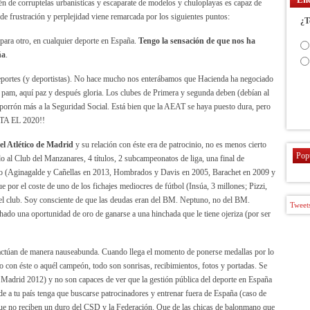
én de corruptelas urbanísticas y escaparate de modelos y chuloplayas es capaz de
 de frustración y perplejidad viene remarcada por los siguientes puntos:
¿T
 para otro, en cualquier deporte en España.
Tengo la sensación de que nos ha
ña
.
deportes (y deportistas). No hace mucho nos enterábamos que Hacienda ha negociado
 pam, aquí paz y después gloria. Los clubes de Primera y segunda deben (debían al
porrón más a la Seguridad Social. Está bien que la AEAT se haya puesto dura, pero
STA EL 2020!!
el Atlético de Madrid
y su relación con éste era de patrocinio, no es menos cierto
Pop
o al Club del Manzanares, 4 títulos, 2 subcampeonatos de liga, una final de
o (Aginagalde y Cañellas en 2013, Hombrados y Davis en 2005, Barachet en 2009 y
e por el coste de uno de los fichajes mediocres de fútbol (Insúa, 3 millones; Pizzi,
del club. Soy consciente de que las deudas eran del BM. Neptuno, no del BM.
Tweets
ado una oportunidad de oro de ganarse a una hinchada que le tiene ojeriza (por ser
as actúan de manera nauseabunda. Cuando llega el momento de ponerse medallas por lo
oto con éste o aquél campeón, todo son sonrisas, recibimientos, fotos y portadas. Se
 Madrid 2012) y no son capaces de ver que la gestión pública del deporte en España
de a tu país tenga que buscarse patrocinadores y entrenar fuera de España (caso de
rque no reciben un duro del CSD y la Federación. Que de las chicas de balonmano que