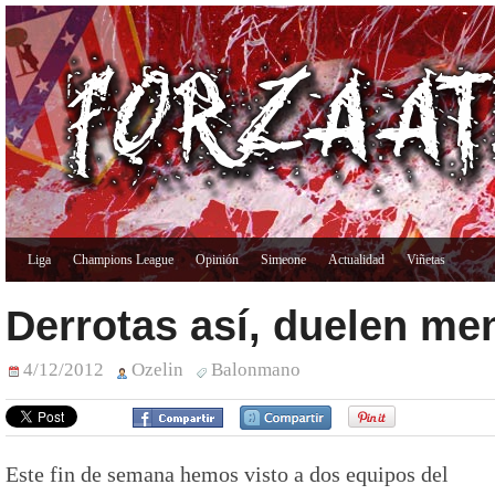
Liga
Champions League
Opinión
Simeone
Actualidad
Viñetas
Derrotas así, duelen me
4/12/2012
Ozelin
Balonmano
Este fin de semana hemos visto a dos equipos del