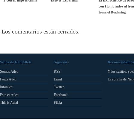
Y con él, llegó la calma
Esto es Esparta!!!
El BM. Atlético de Mad
con Hombrados al fren
toma el Reichstag
Los comentarios están cerrados.
Sitios de Red Atleti
Síguenos
Recomendamo
Somos Atleti
RSS
Y los sueños, sue
Forza Atleti
Email
La sonrisa de Nep
Infoatleti
Twitter
Esto es Atleti
Facebook
This is Atleti
Flickr