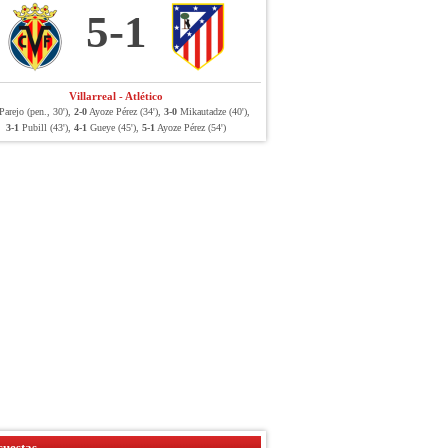
5-1
Villarreal - Atlético
arejo (pen., 30'),
2-0
Ayoze Pérez (34'),
3-0
Mikautadze (40'),
3-1
Pubill (43'),
4-1
Gueye (45'),
5-1
Ayoze Pérez (54')
uestas