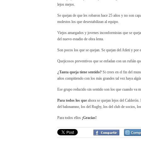
lejos mejos.
Se quejan de que les robaron hace 25 años y no son cap
molestos los que desestabilizan al equipo.
Viejos amargados y jovenes inconformistas que se quejan 
del nuevo estadio de obra lenta.
Son pocos los que se quejan. Se quejan del Atleti y por 
Quejicosos preventivos que se enfadan con un rufián que 
¿Tanta queja tiene sentido?
Si crees en el fin del mun
años compitiendo con los más grandes tal vez haya algú
Ese grupo reducido sin sentido son los que cuando va ma
Para todos los que
ahora se quejan lejos del Calderón. Lo
del balonamno, los del Rugby, los del club de socios, lo
Para todos ellos
¡Gracias!