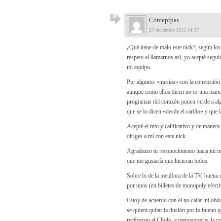
Comepipas
23 diciembre 2012 14:37
¿Qué tiene de malo este nick?, según los 
respeto al llamarnos así, yo acepté segui
mi equipo.
Por algunos «mesías» con la convicción 
aunque como ellos dicen no es una manera
programas del corazón ponen verde a alg
que se lo dicen «desde el cariño» y que 
Acepté el reto y calificativo y de manera
diriges a mi con este nick.
Agradezco tu reconocimiento hacia mi m
que me gustaría que hicieran todos.
Sobre lo de la metáfora de la TV, buena
por unos (en billetes de monopoly efecti
Estoy de acuerdo con el no callar ni olvi
se quiera quitar la ilusión por lo bueno
recibieron al Cholo, a menospreciar la c