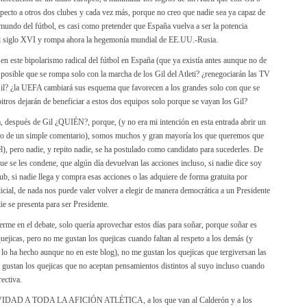
especto a otros dos clubes y cada vez más, porque no creo que nadie sea ya capaz de
l mundo del fútbol, es casi como pretender que España vuelva a ser la potencia
el siglo XVI y rompa ahora la hegemonía mundial de EE.UU.-Rusia.
n este bipolarismo radical del fútbol en España (que ya existía antes aunque no de
 posible que se rompa solo con la marcha de los Gil del Atleti? ¿renegociarán las TV
Gil? ¿la UEFA cambiará sus esquema que favorecen a los grandes solo con que se
itros dejarán de beneficiar a estos dos equipos solo porque se vayan los Gil?
a, después de Gil ¿QUIÉN?, porque, (y no era mi intención en esta entrada abrir un
acio de un simple comentario), somos muchos y gran mayoría los que queremos que
l), pero nadie, y repito nadie, se ha postulado como candidato para sucederles. De
ue se les condene, que algún día devuelvan las acciones incluso, si nadie dice soy
ub, si nadie llega y compra esas acciones o las adquiere de forma gratuita por
dicial, de nada nos puede valer volver a elegir de manera democrática a un Presidente
e se presenta para ser Presidente.
rme en el debate, solo quería aprovechar estos días para soñar, porque soñar es
uejicas, pero no me gustan los quejicas cuando faltan al respeto a los demás (y
g lo ha hecho aunque no en este blog), no me gustan los quejicas que tergiversan las
 gustan los quejicas que no aceptan pensamientos distintos al suyo incluso cuando
rectiva.
 NAVIDAD A TODA LA AFICIÓN ATLÉTICA, a los que van al Calderón y a los