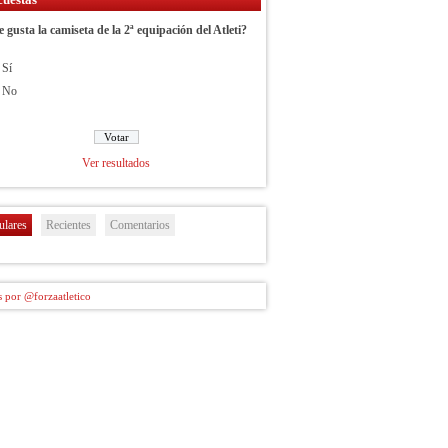
e gusta la camiseta de la 2ª equipación del Atleti?
Sí
No
Ver resultados
ulares
Recientes
Comentarios
 por @forzaatletico