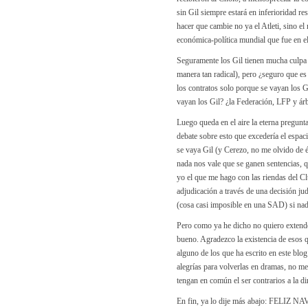
sin Gil siempre estará en inferioridad r
hacer que cambie no ya el Atleti, sino e
económica-política mundial que fue en 
Seguramente los Gil tienen mucha culpa e
manera tan radical), pero ¿seguro que es
los contratos solo porque se vayan los 
vayan los Gil? ¿la Federación, LFP y árb
Luego queda en el aire la eterna pregunt
debate sobre esto que excedería el esp
se vaya Gil (y Cerezo, no me olvido de é
nada nos vale que se ganen sentencias, q
yo el que me hago con las riendas del Cl
adjudicación a través de una decisión ju
(cosa casi imposible en una SAD) si nadi
Pero como ya he dicho no quiero extende
bueno. Agradezco la existencia de esos q
alguno de los que ha escrito en este blo
alegrías para volverlas en dramas, no me
tengan en común el ser contrarios a la di
En fin, ya lo dije más abajo: FELIZ