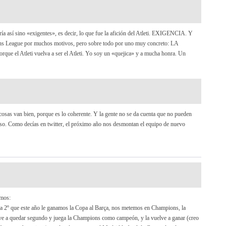
ría así sino «exigentes», es decir, lo que fue la afición del Atleti. EXIGENCIA. Y
s League por muchos motivos, pero sobre todo por uno muy concreto: LA
 el Atleti vuelva a ser el Atleti. Yo soy un «quejica» y a mucha honra. Un
 cosas van bien, porque es lo coherente. Y la gente no se da cuenta que no pueden
aso. Como decías en twitter, el próximo año nos desmontan el equipo de nuevo
emos:
ga 2º que este año le ganamos la Copa al Barça, nos metemos en Champions, la
elve a quedar segundo y juega la Champions como campeón, y la vuelve a ganar (creo