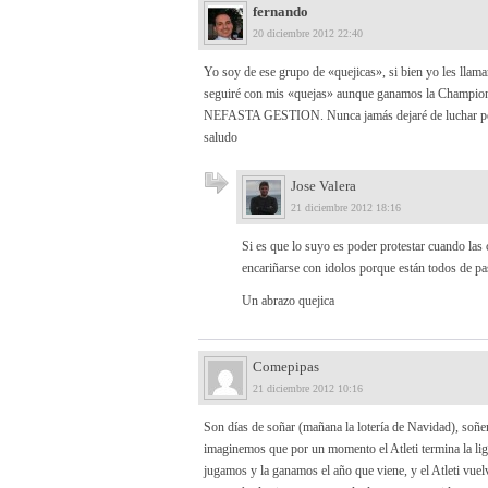
fernando
20 diciembre 2012 22:40
Yo soy de ese grupo de «quejicas», si bien yo les llama
seguiré con mis «quejas» aunque ganamos la Champion
NEFASTA GESTION. Nunca jamás dejaré de luchar porque
saludo
Jose Valera
21 diciembre 2012 18:16
Si es que lo suyo es poder protestar cuando las
encariñarse con idolos porque están todos de p
Un abrazo quejica
Comepipas
21 diciembre 2012 10:16
Son días de soñar (mañana la lotería de Navidad), soñ
imaginemos que por un momento el Atleti termina la li
jugamos y la ganamos el año que viene, y el Atleti vu