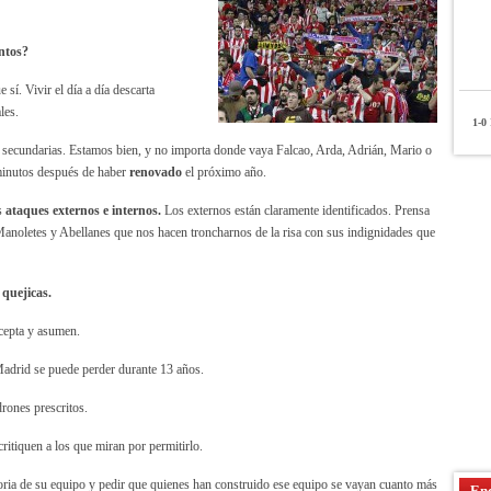
ntos?
 sí. Vivir el día a día descarta
les.
1-0
P
secundarias. Estamos bien, y no importa donde vaya Falcao, Arda, Adrián, Mario o
minutos después de haber
renovado
el próximo año.
os
ataques externos e internos.
Los externos están claramente identificados. Prensa
 Manoletes y Abellanes que nos hacen troncharnos de la risa con sus indignidades que
 quejicas.
acepta y asumen.
adrid se puede perder durante 13 años.
rones prescritos.
ritiquen a los que miran por permitirlo.
oria de su equipo y pedir que quienes han construido ese equipo se vayan cuanto más
Enc