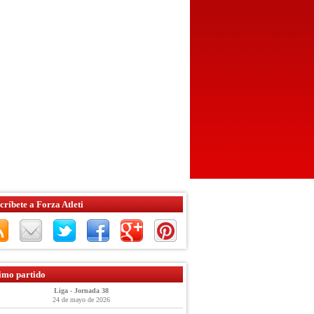
críbete a Forza Atleti
imo partido
Liga - Jornada 38
24 de mayo de 2026