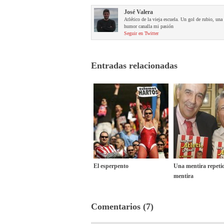
José Valera
Atlético de la vieja escuela. Un gol de rubio, un
humor canalla mi pasión
Seguir en Twitter
Entradas relacionadas
El esperpento
Una mentira repeti
mentira
Comentarios (7)