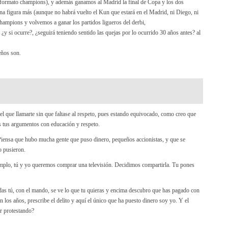
n formato champions), y además ganamos al Madrid la final de Copa y los dos
gúna figura más (aunque no habrá vuelto el Kun que estará en el Madrid, ni Diego, ni
Champions y volvemos a ganar los partidos ligueros del derbi,
 ¿y si ocurre?, ¿seguirá teniendo sentido las quejas por lo ocurrido 30 años antes? al
eños son.
el que llamarte sin que faltase al respeto, pues estando equivocado, como creo que
s tus argumentos con educación y respeto.
. Piensa que hubo mucha gente que puso dinero, pequeños accionistas, y que se
o pusieron.
emplo, tú y yo queremos comprar una televisión. Decidimos compartirla. Tu pones
uedas tú, con el mando, se ve lo que tu quieras y encima descubro que has pagado con
n los años, prescribe el delito y aquí el único que ha puesto dinero soy yo. Y el
ir protestando?