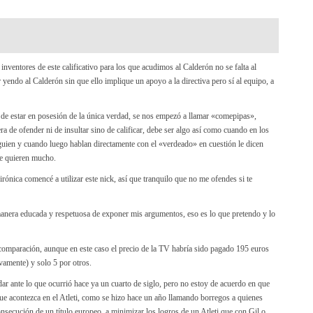
inventores de este calificativo para los que acudimos al Calderón no se falta al
r yendo al Calderón sin que ello implique un apoyo a la directiva pero sí al equipo, a
de estar en posesión de la única verdad, se nos empezó a llamar «comepipas»,
 de ofender ni de insultar sino de calificar, debe ser algo así como cuando en los
uien y cuando luego hablan directamente con el «verdeado» en cuestión le dicen
le quieren mucho.
 irónica comencé a utilizar este nick, así que tranquilo que no me ofendes si te
anera educada y respetuosa de exponer mis argumentos, eso es lo que pretendo y lo
 comparación, aunque en este caso el precio de la TV habría sido pagado 195 euros
vamente) y solo 5 por otros.
dar ante lo que ocurrió hace ya un cuarto de siglo, pero no estoy de acuerdo en que
 que acontezca en el Atleti, como se hizo hace un año llamando borregos a quienes
onsecución de un título europeo, a minimizar los logros de un Atleti que con Gil o