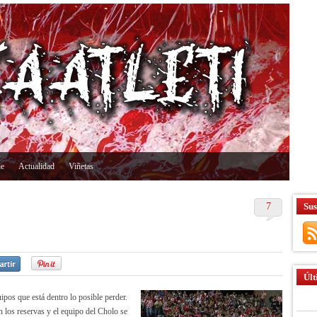
ne
Actualidad
Viñetas
7
Sus
Últ
pos que está dentro lo posible perder.
n los reservas y el equipo del Cholo se