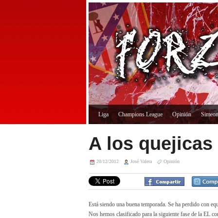
Liga
Champions League
Opinión
Simeo
A los quejicas
20/12/2012
José Valera
Opinión
Está siendo una buena temporada. Se ha perdido con equi
Nos hemos clasificado para la siguiente fase de la EL co