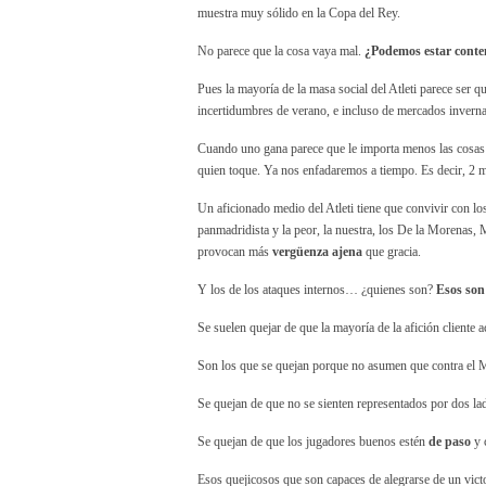
muestra muy sólido en la Copa del Rey.
No parece que la cosa vaya mal.
¿Podemos estar conte
Pues la mayoría de la masa social del Atleti parece ser que
incertidumbres de verano, e incluso de mercados inverna
Cuando uno gana parece que le importa menos las cosas 
quien toque. Ya nos enfadaremos a tiempo. Es decir, 2 
Un aficionado medio del Atleti tiene que convivir con l
panmadridista y la peor, la nuestra, los De la Morenas,
provocan más
vergüenza ajena
que gracia.
Y los de los ataques internos… ¿quienes son?
Esos son
Se suelen quejar de que la mayoría de la afición cliente 
Son los que se quejan porque no asumen que contra el M
Se quejan de que no se sienten representados por dos lad
Se quejan de que los jugadores buenos estén
de paso
y c
Esos quejicosos que son capaces de alegrarse de un vict