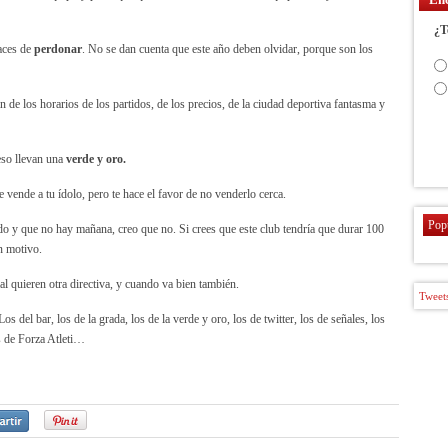
¿T
aces de
perdonar
. No se dan cuenta que este año deben olvidar, porque son los
de los horarios de los partidos, de los precios, de la ciudad deportiva fantasma y
eso llevan una
verde y oro.
vende a tu ídolo, pero te hace el favor de no venderlo cerca.
Pop
do y que no hay mañana, creo que no. Si crees que este club tendría que durar 100
n motivo.
l quieren otra directiva, y cuando va bien también.
Tweets
s del bar, los de la grada, los de la verde y oro, los de twitter, los de señales, los
s de Forza Atleti…