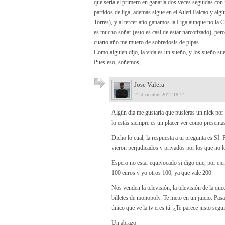
que sería el primero en ganarla dos veces seguidas co
partidos de liga, además sigue en el Atleti Falcao y al
Torres), y al tercer año ganamos la Liga aunque no la 
es mucho soñar (esto es casi de estar narcotizado), pero
cuarto año me muero de sobredosis de pipas.
Como alguien dijo, la vida es un sueño, y los sueño su
Pues eso, soñemos,
Jose Valera
21 diciembre 2012 18:14
Algún día me gustaría que pusieras un nick por 
lo estás siempre es un placer ver como presenta
Dicho lo cual, la respuesta a tu pregunta es SÍ
vieron perjudicados y privados por los que no l
Espero no estar equivocado si digo que, por ej
100 euros y yo otros 100, ya que vale 200.
Nos venden la televisión, la televisión de la q
billetes de monopoly. Te meto en un juicio. Pasa
único que ve la tv eres tú. ¿Te parece justo segu
Un abrazo