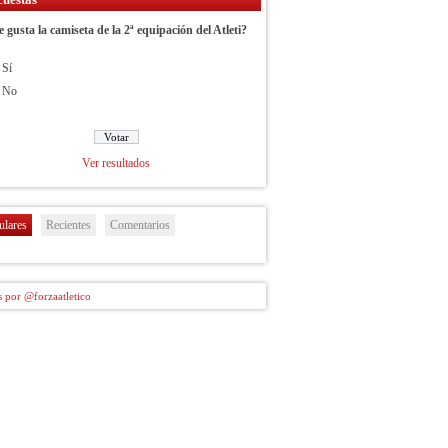
e gusta la camiseta de la 2ª equipación del Atleti?
Sí
No
Ver resultados
ulares
Recientes
Comentarios
 por @forzaatletico