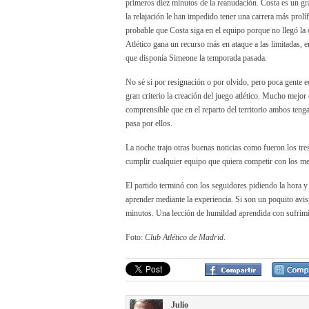
primeros diez minutos de la reanudación. Costa es un gra
la relajación le han impedido tener una carrera más prolíf
probable que Costa siga en el equipo porque no llegó la 
Atlético gana un recurso más en ataque a las limitadas, 
que disponía Simeone la temporada pasada.
No sé si por resignación o por olvido, pero poca gente
gran criterio la creación del juego atlético. Mucho mej
comprensible que en el reparto del territorio ambos teng
pasa por ellos.
La noche trajo otras buenas noticias como fueron los tres
cumplir cualquier equipo que quiera competir con los mej
El partido terminó con los seguidores pidiendo la hora 
aprender mediante la experiencia. Si son un poquito avis
minutos. Una lección de humildad aprendida con sufrimi
Foto:
Club Atlético de Madrid
.
Julio