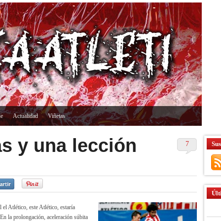
ne
Actualidad
Viñetas
s y una lección
7
Sus
Últ
 Atlético, este Atlético, estaría
 En la prolongación, aceleración súbita