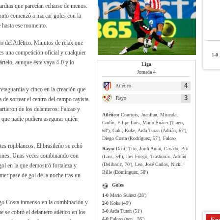
cardias que parecían echarse de menos.
 tonto comenzó a marcar goles con la
e hasta ese momento.
 del Atlético. Minutos de relax que
es una competición oficial y cualquier
1-0
P
rtelo, aunque éste vaya 4-0 y lo
Liga
Jornada 4
4
Atlético
retaguardia y cinco en la creación que
3
Rayo
a de sortear el centro del campo rayista
rtieron de los delanteros: Falcao y
Atlético:
Courtois, Juanfran, Miranda,
n que nadie pudiera asegurar quién
Godín, Filipe Luis, Mario Suárez (Tiago,
63'), Gabi, Koke, Arda Turan (Adrián, 67'),
Diego Costa (Rodríguez, 57'), Falcao
es rojiblancos. El brasileño se echó
Rayo:
Dani, Tito, Jordi Amat, Casado, Piti
asiones. Unas veces combinando con
(Lass, 54'), Javi Fuego, Trashorras, Adrián
(Delibasic, 70'), Leo, José Carlos, Nicki
gol en la que demostró fortaleza y
Bille (Domínguez, 58')
mer pase de gol de la noche tras un
Goles
1-0
Mario Suárez (28')
ego Costa inmenso en la combinación y
2-0
Koke (49')
3-0
Arda Turan (51')
 se cobró el delantero atlético en los
4-0
Falcao (pen., 56')
Enc