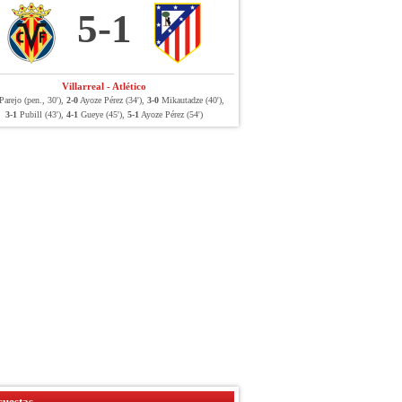
5-1
Villarreal - Atlético
arejo (pen., 30'),
2-0
Ayoze Pérez (34'),
3-0
Mikautadze (40'),
3-1
Pubill (43'),
4-1
Gueye (45'),
5-1
Ayoze Pérez (54')
uestas