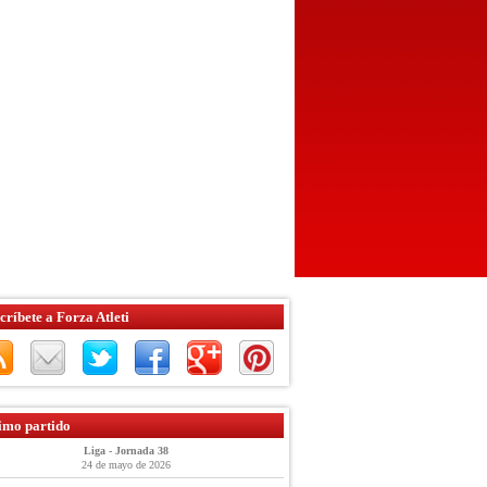
críbete a Forza Atleti
imo partido
Liga - Jornada 38
24 de mayo de 2026