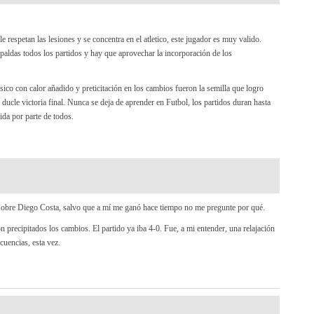
e respetan las lesiones y se concentra en el atletico, este jugador es muy valido.
spaldas todos los partidos y hay que aprovechar la incorporación de los
sico con calor añadido y preticitación en los cambios fueron la semilla que logro
o ducle victoria final. Nunca se deja de aprender en Futbol, los partidos duran hasta
ida por parte de todos.
sobre Diego Costa, salvo que a mí me ganó hace tiempo no me pregunte por qué.
 precipitados los cambios. El partido ya iba 4-0. Fue, a mi entender, una relajación
cuencias, esta vez.