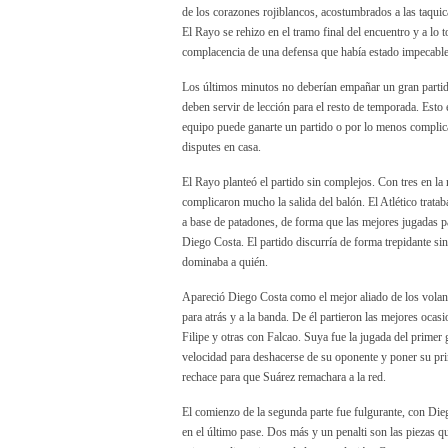
de los corazones rojiblancos, acostumbrados a las taqui
El Rayo se rehizo en el tramo final del encuentro y a lo
complacencia de una defensa que había estado impecabl
Los últimos minutos no deberían empañar un gran partido
deben servir de lección para el resto de temporada. Esto 
equipo puede ganarte un partido o por lo menos complicá
disputes en casa.
El Rayo planteó el partido sin complejos. Con tres en la 
complicaron mucho la salida del balón. El Atlético tratab
a base de patadones, de forma que las mejores jugadas pa
Diego Costa. El partido discurría de forma trepidante si
dominaba a quién.
Apareció Diego Costa como el mejor aliado de los volant
para atrás y a la banda. De él partieron las mejores oc
Filipe y otras con Falcao. Suya fue la jugada del primer 
velocidad para deshacerse de su oponente y poner su pri
rechace para que Suárez remachara a la red.
El comienzo de la segunda parte fue fulgurante, con Di
en el último pase. Dos más y un penalti son las piezas que