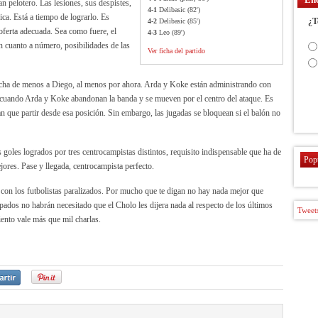
n pelotero. Las lesiones, sus despistes,
4-1
Delibasic (82')
ica. Está a tiempo de lograrlo. Es
¿T
4-2
Delibasic (85')
oferta adecuada. Sea como fuere, el
4-3
Leo (89')
en cuanto a número, posibilidades de las
Ver ficha del partido
 echa de menos a Diego, al menos por ahora. Arda y Koke están administrando con
or cuando Arda y Koke abandonan la banda y se mueven por el centro del ataque. Es
an que partir desde esa posición. Sin embargo, las jugadas se bloquean si el balón no
 goles logrados por tres centrocampistas distintos, requisito indispensable que ha de
Pop
ores. Pase y llegada, centrocampista perfecto.
y con los futbolistas paralizados. Por mucho que te digan no hay nada mejor que
pados no habrán necesitado que el Cholo les dijera nada al respecto de los últimos
Tweets
ento vale más que mil charlas.