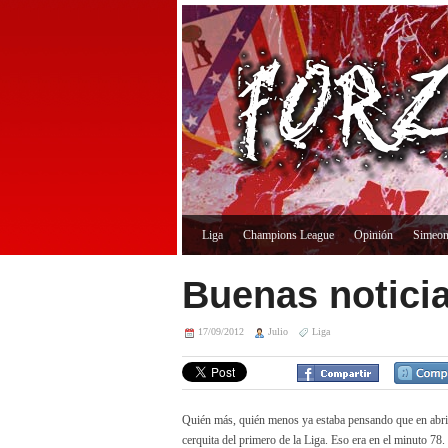
Liga
Champions League
Opinión
Simeo
Buenas noticia
17/09/2012
Julio
Liga
Quién más, quién menos ya estaba pensando que en abril el
cerquita del primero de la Liga. Eso era en el minuto 78.