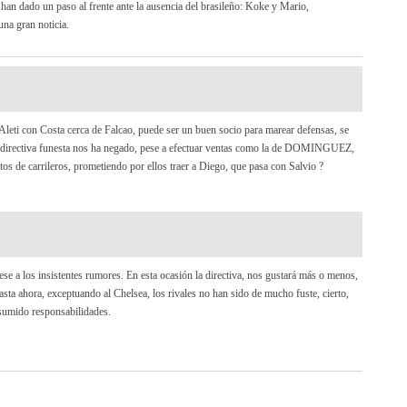
han dado un paso al frente ante la ausencia del brasileño: Koke y Mario,
una gran noticia.
on Costa cerca de Falcao, puede ser un buen socio para marear defensas, se
 directiva funesta nos ha negado, pese a efectuar ventas como la de DOMINGUEZ,
tos de carrileros, prometiendo por ellos traer a Diego, que pasa con Salvio ?
pese a los insistentes rumores. En esta ocasión la directiva, nos gustará más o menos,
ta ahora, exceptuando al Chelsea, los rivales no han sido de mucho fuste, cierto,
sumido responsabilidades.