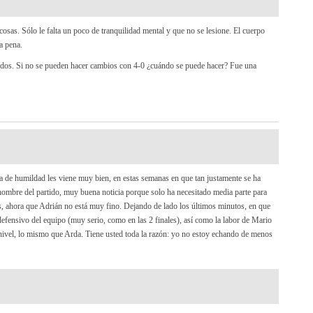
as. Sólo le falta un poco de tranquilidad mental y que no se lesione. El cuerpo
a pena.
tados. Si no se pueden hacer cambios con 4-0 ¿cuándo se puede hacer? Fue una
a de humildad les viene muy bien, en estas semanas en que tan justamente se ha
hombre del partido, muy buena noticia porque solo ha necesitado media parte para
dos, ahora que Adrián no está muy fino. Dejando de lado los últimos minutos, en que
fensivo del equipo (muy serio, como en las 2 finales), así como la labor de Mario
nivel, lo mismo que Arda. Tiene usted toda la razón: yo no estoy echando de menos