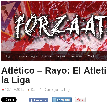
Liga
Champions League
Opinión
Simeone
Actualidad
Viñetas
Atlético – Rayo: El Atlet
la Liga
15/09/2012
Damián Carbajo
Liga