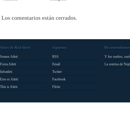
Los comentarios están cerrados.
Sitios de Red Atleti
Síguenos
Recomendamo
Somos Atleti
RSS
Y los sueños, sue
Forza Atleti
Email
La sonrisa de Nep
Infoatleti
Twitter
Esto es Atleti
Facebook
This is Atleti
Flickr