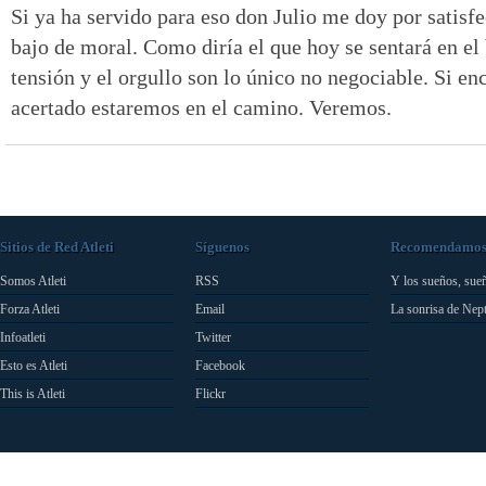
Si ya ha servido para eso don Julio me doy por satisf
bajo de moral. Como diría el que hoy se sentará en el 
tensión y el orgullo son lo único no negociable. Si en
acertado estaremos en el camino. Veremos.
Sitios de Red Atleti
Síguenos
Recomendamo
Somos Atleti
RSS
Y los sueños, sue
Forza Atleti
Email
La sonrisa de Nep
Infoatleti
Twitter
Esto es Atleti
Facebook
This is Atleti
Flickr