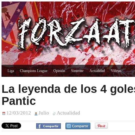
Liga
Champions League
Opinión
Simeone
Actualidad
Viñetas
La leyenda de los 4 gole
Pantic
12/03/2012
Julio
Actualidad