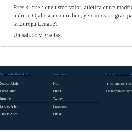
Pues sí que tiene usted valor, atlética entre madr
mérito. Ojalá sea como dice, y veamos un gran par
la Europa League?
Un saludo y gracias.
Sitios de Red Atleti
Síguenos
Recomendamo
Somos Atleti
RSS
Y los sueños, sue
Forza Atleti
Email
La sonrisa de Nep
Infoatleti
Twitter
Esto es Atleti
Facebook
This is Atleti
Flickr