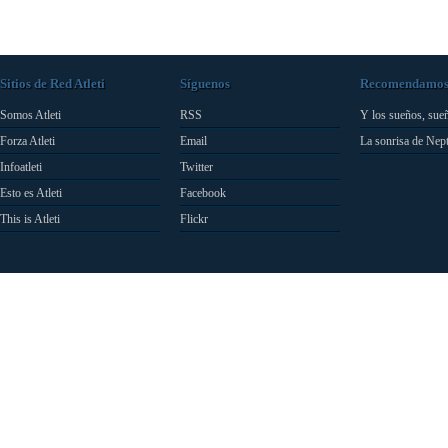
Sitios de Red Atleti
Síguenos
Recomendamo
Somos Atleti
RSS
Y los sueños, sue
Forza Atleti
Email
La sonrisa de Nep
Infoatleti
Twitter
Esto es Atleti
Facebook
This is Atleti
Flickr