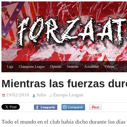
Liga
Champions League
Opinión
Simeone
Actualidad
Viñetas
Mientras las fuerzas du
19/02/2010
Julio
Europa League
Todo el mundo en el club había dicho durante los días