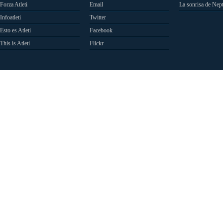
Forza Atleti
Email
La sonrisa de Nep
Infoatleti
Twitter
Esto es Atleti
Facebook
This is Atleti
Flickr