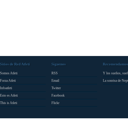
Sitios de Red Atleti
Síguenos
Recomendamo
Somos Atleti
RSS
Y los sueños, sue
Forza Atleti
Email
La sonrisa de Nep
Infoatleti
Twitter
Esto es Atleti
Facebook
This is Atleti
Flickr