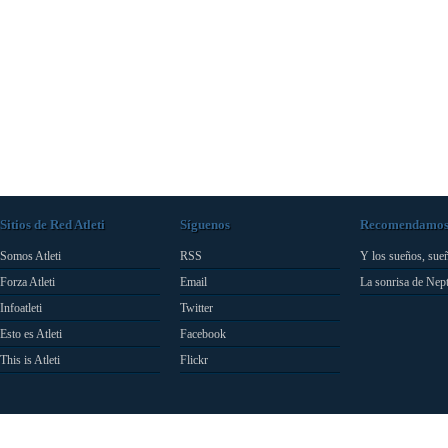
Sitios de Red Atleti
Síguenos
Recomendamo
Somos Atleti
RSS
Y los sueños, sue
Forza Atleti
Email
La sonrisa de Nep
Infoatleti
Twitter
Esto es Atleti
Facebook
This is Atleti
Flickr