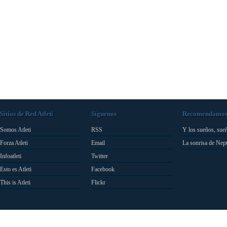
Sitios de Red Atleti
Síguenos
Recomendamo
Somos Atleti
RSS
Y los sueños, sue
Forza Atleti
Email
La sonrisa de Nep
Infoatleti
Twitter
Esto es Atleti
Facebook
This is Atleti
Flickr