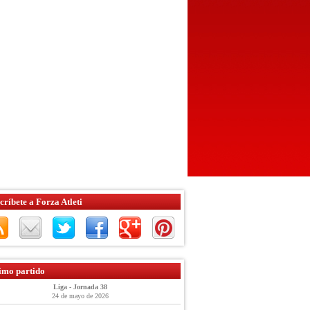
críbete a Forza Atleti
imo partido
Liga - Jornada 38
24 de mayo de 2026