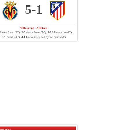
5-1
Villarreal - Atlético
arejo (pen., 30'),
2-0
Ayoze Pérez (34'),
3-0
Mikautadze (40'),
3-1
Pubill (43'),
4-1
Gueye (45'),
5-1
Ayoze Pérez (54')
uestas