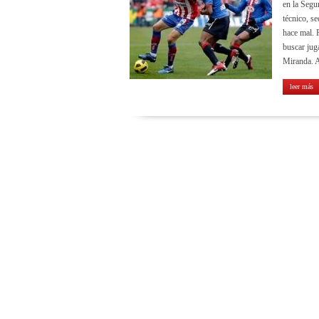
en la Segun
técnico, se
hace mal. P
buscar jug
Miranda. A
leer más