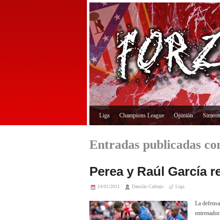
Liga
Champions League
Opinión
Simeo
Entradas publicadas con
Perea y Raúl García re
24/01/2011
Damián Carbajo
Liga
La defensa 
entrenador