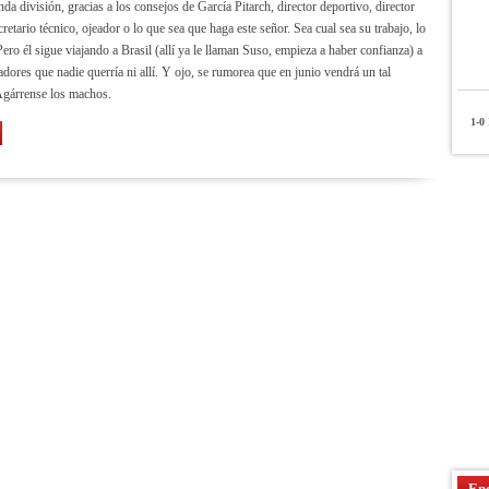
da división, gracias a los consejos de García Pitarch, director deportivo, director
cretario técnico, ojeador o lo que sea que haga este señor. Sea cual sea su trabajo, lo
ero él sigue viajando a Brasil (allí ya le llaman Suso, empieza a haber confianza) a
adores que nadie querría ni allí. Y ojo, se rumorea que en junio vendrá un tal
gárrense los machos.
1-0
P
Enc