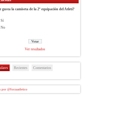
e gusta la camiseta de la 2ª equipación del Atleti?
Sí
No
Ver resultados
ulares
Recientes
Comentarios
 por @forzaatletico