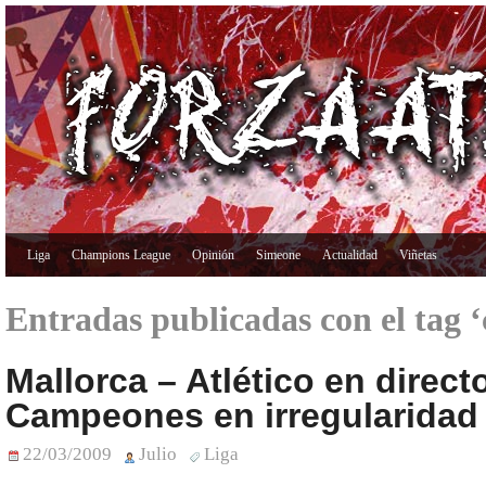
Liga
Champions League
Opinión
Simeone
Actualidad
Viñetas
Entradas publicadas con el tag ‘
Mallorca – Atlético en direct
Campeones en irregularidad
22/03/2009
Julio
Liga