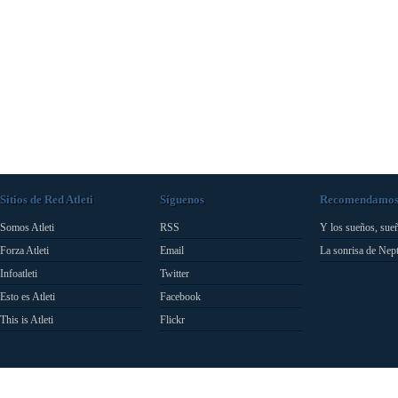
Sitios de Red Atleti
Síguenos
Recomendamo
Somos Atleti
RSS
Y los sueños, sue
Forza Atleti
Email
La sonrisa de Nep
Infoatleti
Twitter
Esto es Atleti
Facebook
This is Atleti
Flickr