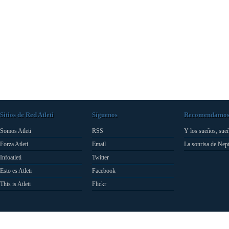
Sitios de Red Atleti
Síguenos
Recomendamo
Somos Atleti
RSS
Y los sueños, sue
Forza Atleti
Email
La sonrisa de Nep
Infoatleti
Twitter
Esto es Atleti
Facebook
This is Atleti
Flickr