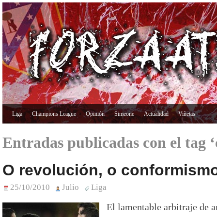
Liga
Champions League
Opinión
Simeone
Actualidad
Viñetas
Entradas publicadas con el tag ‘
O revolución, o conformism
25/10/2010
Julio
Liga
El lamentable arbitraje de 