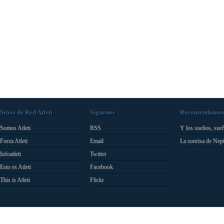
Sitios de Red Atleti
Síguenos
Recomendamo
Somos Atleti
RSS
Y los sueños, sue
Forza Atleti
Email
La sonrisa de Nep
Infoatleti
Twitter
Esto es Atleti
Facebook
This is Atleti
Flickr