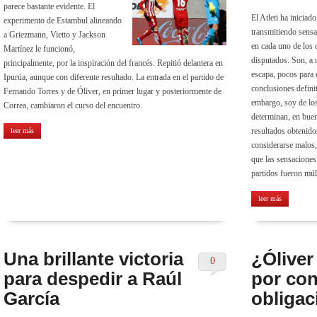
parece bastante evidente. El
El Atleti ha iniciad
experimento de Estambul alineando
transmitiendo sensa
a Griezmann, Vietto y Jackson
en cada uno de los 
Martínez le funcionó,
disputados. Son, a n
principalmente, por la inspiración del francés. Repitió delantera en
escapa, pocos para 
Ipurúa, aunque con diferente resultado. La entrada en el partido de
conclusiones defini
Fernando Torres y de Óliver, en primer lugar y posteriormente de
embargo, soy de lo
Correa, cambiaron el curso del encuentro.
determinan, en buen
resultados obtenido
leer más
considerarse malos,
que las sensaciones
partidos fueron múlt
leer más
Una brillante victoria
¿Óliver 
0
para despedir a Raúl
por con
García
obligac