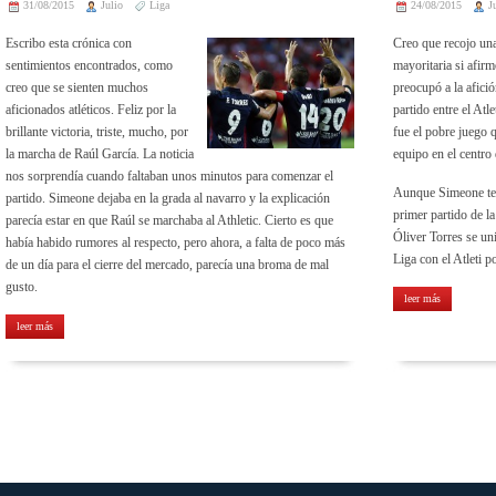
31/08/2015
Julio
Liga
24/08/2015
J
Escribo esta crónica con
Creo que recojo un
sentimientos encontrados, como
mayoritaria si afir
creo que se sienten muchos
preocupó a la afici
aficionados atléticos. Feliz por la
partido entre el Atl
brillante victoria, triste, mucho, por
fue el pobre juego q
la marcha de Raúl García. La noticia
equipo en el centro
nos sorprendía cuando faltaban unos minutos para comenzar el
Aunque Simeone ten
partido. Simeone dejaba en la grada al navarro y la explicación
primer partido de la
parecía estar en que Raúl se marchaba al Athletic. Cierto es que
Óliver Torres se uni
había habido rumores al respecto, pero ahora, a falta de poco más
Liga con el Atleti p
de un día para el cierre del mercado, parecía una broma de mal
gusto.
leer más
leer más