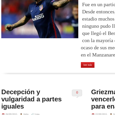
Fue en un parti
Desde entonces,
estadio muchos
ninguno pudo ll
que llegó el Be
con la mayoría 
ocaso de sus me
en el Manzanare
leer más
Decepción y
Griezm
0
vulgaridad a partes
vencerl
iguales
para e
26/09/2015
Julio
Liga
22/09/2015
J