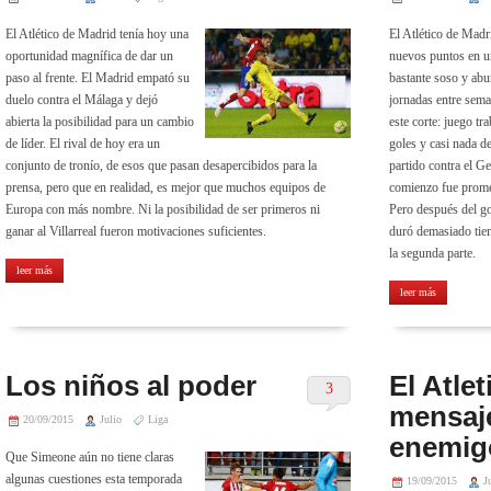
El Atlético de Madrid tenía hoy una
El Atlético de Madr
oportunidad magnífica de dar un
nuevos puntos en u
paso al frente. El Madrid empató su
bastante soso y abu
duelo contra el Málaga y dejó
jornadas entre sema
abierta la posibilidad para un cambio
este corte: juego tr
de líder. El rival de hoy era un
goles y casi nada de
conjunto de tronío, de esos que pasan desapercibidos para la
partido contra el G
prensa, pero que en realidad, es mejor que muchos equipos de
comienzo fue prome
Europa con más nombre. Ni la posibilidad de ser primeros ni
Pero después del gol
ganar al Villarreal fueron motivaciones suficientes.
duró demasiado tie
la segunda parte.
leer más
leer más
Los niños al poder
El Atlet
3
mensaj
20/09/2015
Julio
Liga
enemig
Que Simeone aún no tiene claras
algunas cuestiones esta temporada
19/09/2015
J