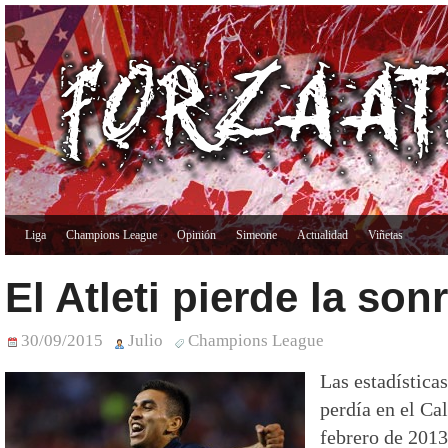
Liga
Champions League
Opinión
Simeone
Actualidad
Viñetas
El Atleti pierde la son
30/09/2015
Julio
Champions League
Las estadísticas
perdía en el Ca
febrero de 2013