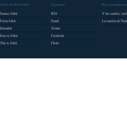
Sitios de Red Atleti
Síguenos
Recomendamo
Somos Atleti
RSS
Y los sueños, sue
Forza Atleti
Email
La sonrisa de Nep
Infoatleti
Twitter
Esto es Atleti
Facebook
This is Atleti
Flickr